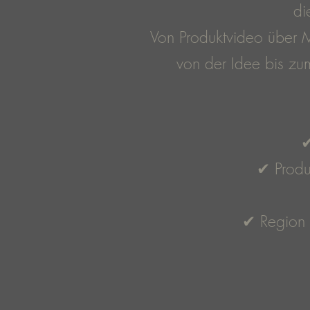
di
Von Produktvideo über M
von der Idee bis zum
✔
✔ Produ
✔ Region S