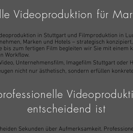
lle Videoproduktion für Ma
Videoproduktion in Stuttgart und Filmproduktion in L
nehmen, Marken und Hotels – strategisch konzipiert,
e bis zum fertigen Film begleiten wir Sie mit einem
en Workflow.
Video, Unternehmensfilm, Imagefilm Stuttgart oder H
gen nicht nur ästhetisch, sondern erfüllen konkret
ofessionelle Videoprodukt
entscheidend ist
tscheiden Sekunden über Aufmerksamkeit. Professione