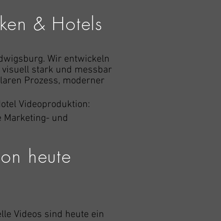
rken & Hotels
udwigsburg. Wir entwickeln
 visuell stark und messbar
 klaren Prozess, moderner
otel Videoproduktion:
e Marketing- und
ion heute
lle Videos sind heute ein