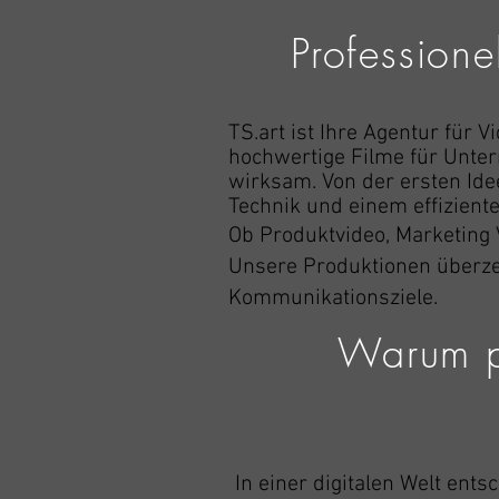
Professione
TS.art ist Ihre Agentur für 
hochwertige Filme für Unter
wirksam. Von der ersten Ide
Technik und einem effizient
Ob Produktvideo, Marketing 
Unsere Produktionen überzeu
Kommunikationsziele.
Warum pr
In einer digitalen Welt en