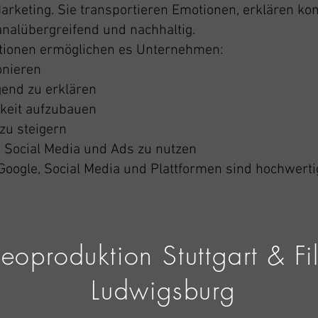
Marketing. Sie transportieren Emotionen, erklären ko
analübergreifend und nachhaltig.
ktionen ermöglichen es Unternehmen:
onieren
end zu erklären
keit aufzubauen
zu steigern
e, Social Media und Ads zu nutzen
oogle, Social Media und Plattformen sind hochwertig
deoproduktion Stuttgart & F
Ludwigsburg