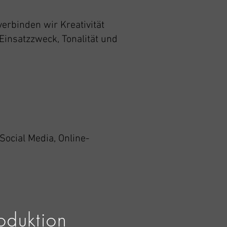
erbinden wir Kreativität
 Einsatzzweck, Tonalität und
ocial Media, Online-
oduktion