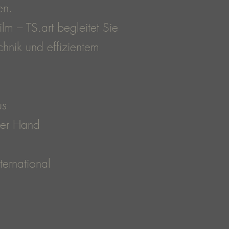
en.
m – TS.art begleitet Sie
chnik und effizientem
us
ner Hand
ternational