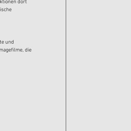
ktionen dort 
ische 
te und 
Imagefilme, die 