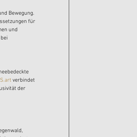
 und Bewegung. 
ussetzungen für 
men und 
bei 
hneebedeckte 
S.art
 verbindet 
sivität der 
Regenwald, 