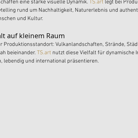
haffen eine starke visuelle Dynamik. 
TS.art
 legt bei Produ
telling rund um Nachhaltigkeit, Naturerlebnis und authent
schen und Kultur.
falt auf kleinem Raum
aler Produktionsstandort: Vulkanlandschaften, Strände, Städ
ah beieinander. 
TS.art
 nutzt diese Vielfalt für dynamische 
 lebendig und international präsentieren.